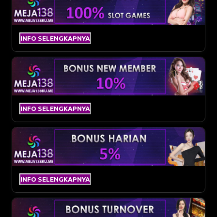
INFO SELENGKAPNYA
INFO SELENGKAPNYA
INFO SELENGKAPNYA